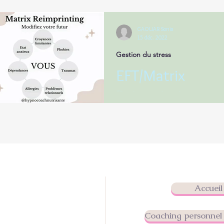
GAOUAR Sonia
15 déc. 2022
Gestion du stress
EFT/Matrix
Reimprinting
La technique de Matrix Reimprin
(Réencodage de la matrice) est
technique de développement pe
qui permet d'accéder et de...
Accueil
Consultations au
3 Rue d'aguesseau
Coaching personnel 
0 Ormesson-sur-Marne