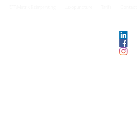
e
EFT/Matrix Reimprinting
Luxopuncture
Tarifs
Contact
e
n
nne
hésie