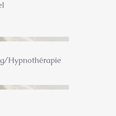
el
ng/Hypnothérapie