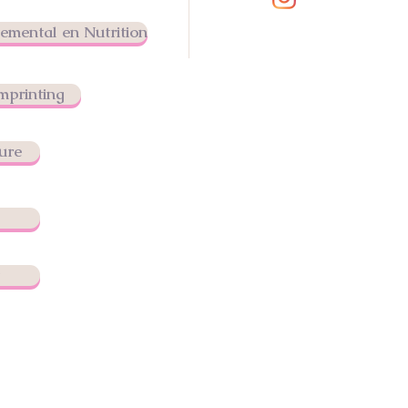
mental en Nutrition
mprinting
ure