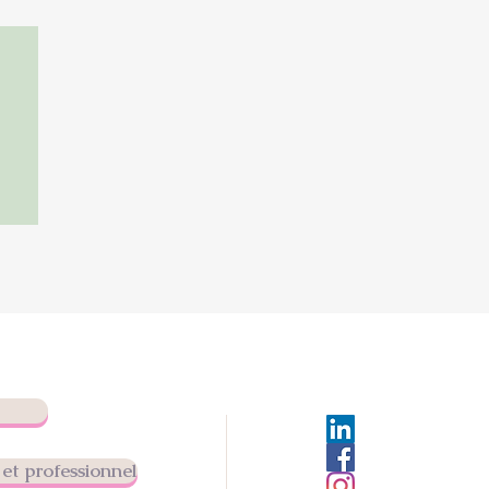
ting
 une
rsonnel
et professionnel