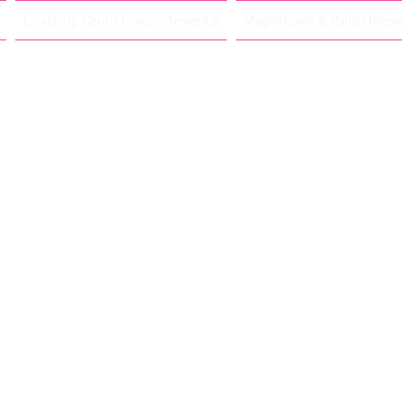
Coaching Neuro Comportemental
Magnétisme & Radiesthési
Coach-Formatric
*
Coach en nutritio
Hypnothérapeute
sycho-Énergéticie
nétisme & Radiest
*Certifiée Master 2