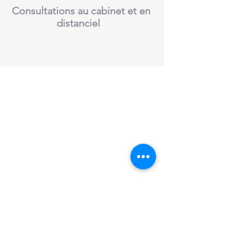
Consultations au cabinet et en
distanciel
Cabinet de Coaching
Nutrition Santé
Psychologie Énergétique
Hypnothérapie
Magnétisme
Luxopuncture
06 52 70 24 25
sonia.gaouar@coachnutrisante.fr
Consultations au
3 Rue d'aguesseau