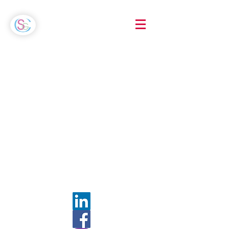
Coach-Formatrice
*
Coach en nutrition
Hypnothérapeute
Psycho-Énergéticienne
Magnétisme &
Radiesthésie
*Certifiée Master 2