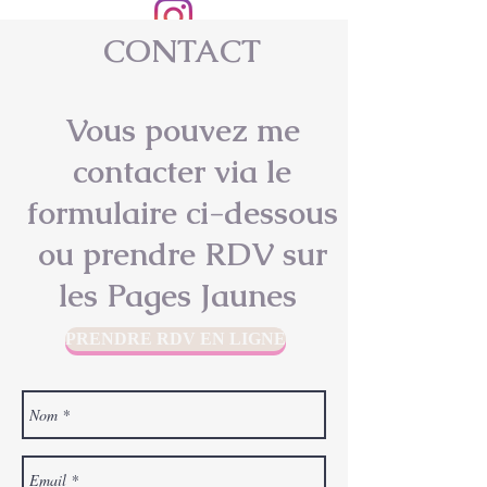
CONTACT
Sonia Gaouar - Facilitatrice d'une
hygiène de vie antistress
Vous pouvez me
contacter via le
formulaire ci-dessous
ou prendre RDV sur
les Pages Jaunes
PRENDRE RDV EN LIGNE