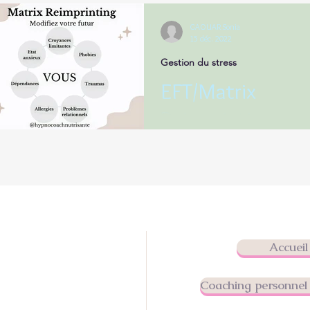
GAOUAR Sonia
15 déc. 2022
Gestion du stress
EFT/Matrix
Reimprinting
La technique de Matrix Reimprin
(Réencodage de la matrice) est
technique de développement pe
qui permet d'accéder et de...
Accueil
Consultations au
3 Rue d'aguesseau
Coaching personnel 
0 Ormesson-sur-Marne