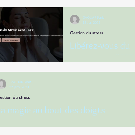
GAOUAR Sonia
15 avr. 2025
Gestion du stress
Libérez-vous du
stress avec l'EFT
GAOUAR Sonia
22 janv. 2024
estion du stress
La magie au bout des doigts
et atelier va aider vos enfants émotifs et anxieux à se sentir plus c
lus plus confiants 😍