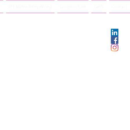
e
EFT/Matrix Reimprinting
Luxopuncture
Tarifs
Contact
e
n
nne
hésie