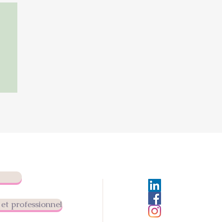
ting
 une
rsonnel
et professionnel