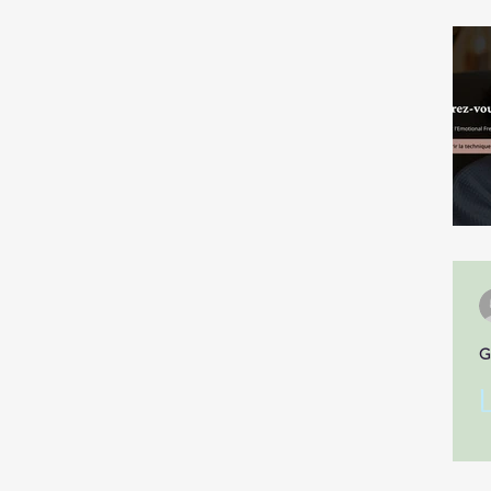
G
C
p