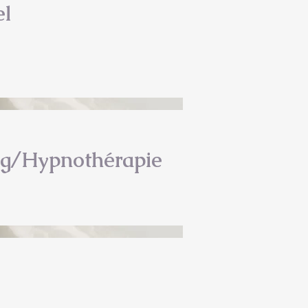
el
ng/Hypnothérapie