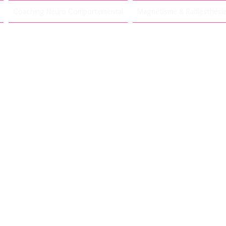
Coaching Neuro Comportemental
Magnétisme & Radiesthési
Coach-Formatric
*
Coach en nutritio
Hypnothérapeute
sycho-Énergéticie
nétisme & Radiest
*Certifiée Master 2